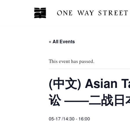
Skip
to
content
« All Events
This event has passed.
(中文) Asia
讼 ——二战日
05-17 /14:30
-
16:00