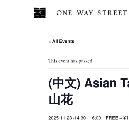
Skip
to
content
« All Events
This event has passed.
(中文) Asia
山花
2025-11-23 /14:30
-
16:00
FREE – ¥1