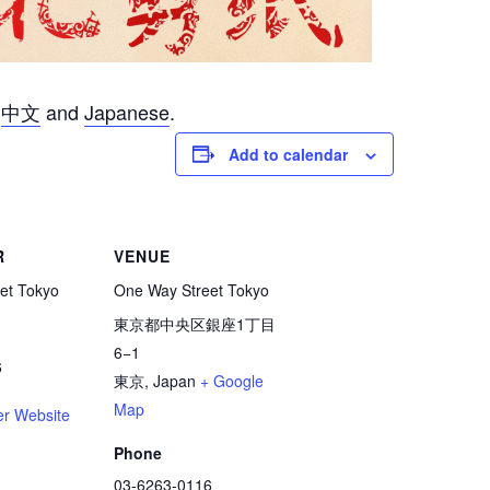
n
中文
and
Japanese
.
Add to calendar
R
VENUE
et Tokyo
One Way Street Tokyo
東京都中央区銀座1丁目
6−1
6
東京
,
Japan
+ Google
Map
er Website
Phone
03-6263-0116