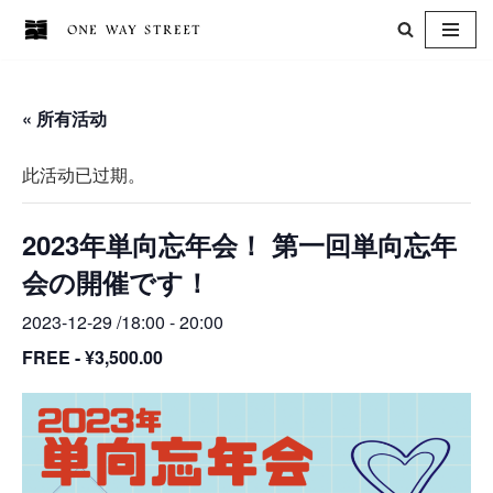
跳
至
« 所有活动
正
文
此活动已过期。
2023年単向忘年会！ 第一回単向忘年
会の開催です！
2023-12-29 /18:00
-
20:00
FREE - ¥3,500.00