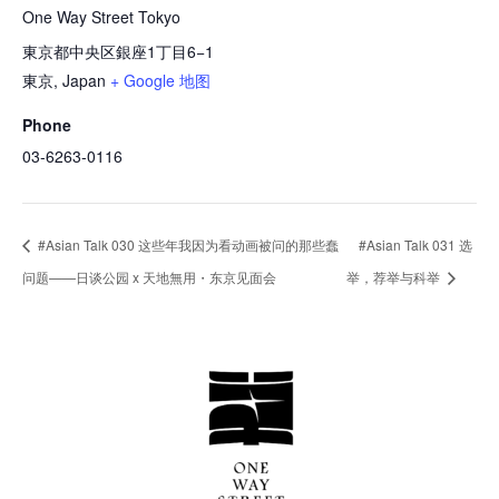
One Way Street Tokyo
東京都中央区銀座1丁目6−1
東京
,
Japan
+ Google 地图
Phone
03-6263-0116
#Asian Talk 030 这些年我因为看动画被问的那些蠢
#Asian Talk 031 选
问题——日谈公园 x 天地無用・东京见面会
举，荐举与科举