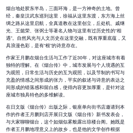
烟台地处胶东半岛，三面环海，是一方神奇的土地。曾
经，秦皇汉武东巡到这里，徐福从这里东渡，东方海上丝
绸之路从这里启航，全真道教在这里创立，丘处机、戚继
光、王懿荣、张弼士等著名人物与这里有过历史性的“相
遇”。自然风光与人文历史在这里交融，既有厚重底蕴，又
具浪漫色彩，是有“根”的诗意存在。
作家王月鹏在烟台生活与工作了近30年，对这座城市有着
独特的理解。在《烟台传》中，城市发展与个人境遇的互
为观照，日常生活与历史的互为观照，以及节制的书写与
充盈的情感之间形成的张力，平实的叙述与诗意的表达之
间形成的错落感和留白感，使得内容更加厚重，是针对这
座城市独具特色的多维解读。
在日文版《烟台传》出版之际，银座单向街书店邀请到本
作的作者王月鹏到店开展日文版《烟台传》新书发表会，
与大家聊聊烟台，这个如烟似雾般露出琼楼台阁。她既是
作者王月鹏地理意义上的故乡，也是他的文学创作根据