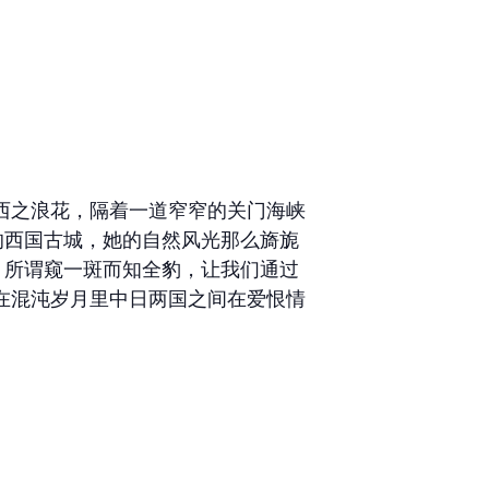
西之浪花，隔着一道窄窄的关门海峡
的西国古城，她的自然风光那么旖旎
。所谓窥一斑而知全豹，让我们通过
在混沌岁月里中日两国之间在爱恨情