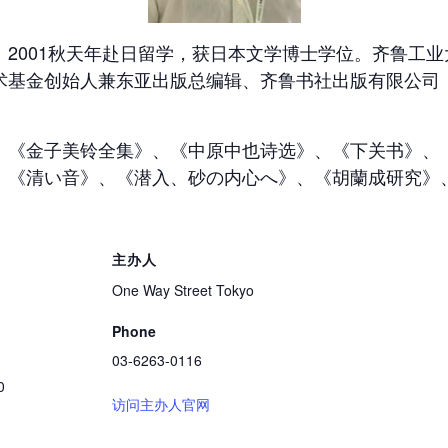
2001秋天年赴日留学，获日本文学博士学位。齐鲁工
术基金创始人兼东亚出版总编辑、齐鲁书社出版有限公司
。
《金子美铃全集》、《中原中也诗选》、《下关书》、《
、《清い音》、《潜入、砂の内心へ》、《胡蘭成研究》
主办人
One Way Street Tokyo
Phone
03-6263-0116
0
访问主办人官网