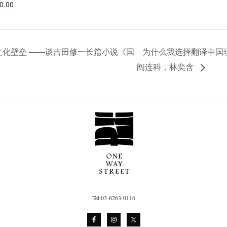
00.00
译中跨越文化壁垒 ——谈吉田修一长篇小说《国
为什么我选择翻译中国
阎连科，林奕含
Tel:03-6263-0116