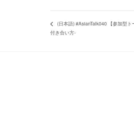
(日本語) #AsianTalk040 
付き合い方‐