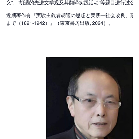
义”、“胡适的先进文学观及其翻译实践活动”等题目进行过公
近期著作有『
実験主義者胡適の思想と実践―社会改良、政
まで（1891-1942）
』（東京書房出版, 2024）。