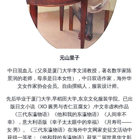
元山里子
中日混血儿（父亲是厦门大学李文清教授，著名数学家陈
景润的老师，母亲是日本女性），中日双语作家，海外华
文女作家协会会员。自由撰稿人，服装设计师。
先后毕业于厦门大学,早稻田大学,东京文化服装学院。已出
版日文小说《XO 酱男与杏仁豆腐女》,中文非虚构作品
《三代东瀛物语》《他和我的东瀛物语》《人间幸不
幸》，意大利语版《幸子太太眼中的幸福》《月寿司——
女·男》。《三代东瀛物语》在海外中文网家史征文活动中
获得一等奖；《他和我的东瀛物语》获第二届世界华文影