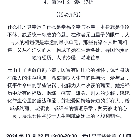
4、简体中文书购书7折
【活动介绍】
什么样才算幸运？什么是幸福？幸与不幸，本身就是争论
不休、缺乏统一标准的命题。在作者元山里子的眼中，人
与人的相遇便是幸运的最小单元。那些有缘在人世间相
遇、又从不消失的人，构成了她在生活各处、异国他乡的
独特经历、人情冷暖、唏嘘往事。
元山里子勇敢自剖心迹，以富有同理心的胸怀，体悟身边
有缘人的生存境遇，温柔撷取人生中的喜与悲、爱与哀，
抚平生命中的那些皱褶，化解为人生收获的瑰宝。她把经
历中所有的挫败、磨练、痛苦、难关、别人的误解，统统
化作生命里的豁达和爱，并把爱回馈给身边的所有人，谱
成或绚丽、或清澈、或绵长的情谊乐章，照亮彼此的心
灵，展现女性举步于人生荆棘旅途上的坚毅和韧性。
2024
年
10
月
22
日
19:00-20:30
，
元山里子
将带着
《人
间