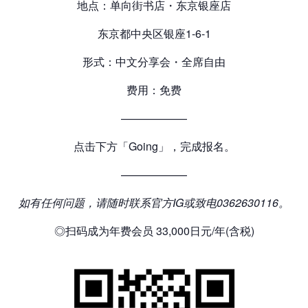
地点：单向街书店・东京银座店
东京都中央区银座1-6-1
形式：中文分享会・全席自由
费用：免费
——————
点击下方「Going」，完成报名。
——————
如有任何问题，请随时联系官方
IG
或致电
0362630116
。
◎扫码成为年费会员 33,000日元/年(含税)