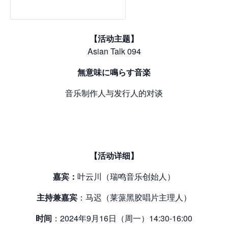
【活动主题】
Asian Talk 094
無意味に鳴らす音楽
音乐制作人与发行人的对谈
【活
动详细
】
嘉
宾
：
叶云川（瑞鸣音乐创始人）
主持兼嘉宾
：马迟（莱蒎黑胶唱片主理人）
时间
：2024年9月16日（周一）14:30-16:00