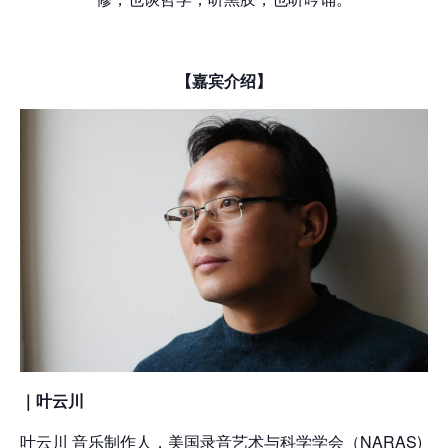
【
嘉
宾
介
绍
】
｜
叶云川
叶云川 音乐制作人，美国录音艺术与科学学会（NARAS)