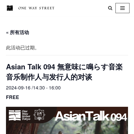
跳
至
« 所有活动
正
文
此活动已过期。
Asian Talk 094 無意味に鳴らす音楽
音乐制作人与发行人的对谈
2024-09-16 /14:30
-
16:00
FREE