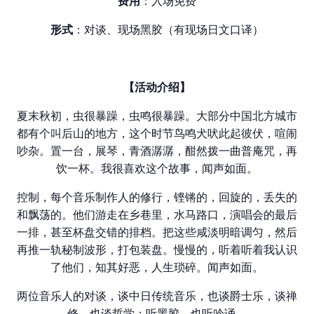
费
用
：入场免费
形式
：对谈、现场黑胶（有现场日文口译）
【活
动
介
绍
】
夏末秋初，虫很暴躁，虫鸣很暴躁。大部分中国北方城市
都有个叫后山的地方，这个时节鸟鸣犬吠此起彼伏，喧闹
吵杂。置一台，展琴，青酒潺潺，酣然拨一曲普庵咒，再
饮一杯。我很喜欢这个故事，闻声如面。
控制，每个音乐制作人的修行，铿锵的，回旋的，丢失的
和飘荡的。他们游走在乡巷里，水马路口，演唱会的最后
一排，甚至杯盘交错的排档。把这些咸淡明暗调匀，然后
再推一轨秘制波形，打包装盘。慢慢的，听着听着我认识
了他们，知其好恶，人生琐碎。闻声如面。
两位音乐人的对谈，谈中日传统音乐，也谈爵士乐，谈禅
修，也谈哲学；听黑胶，也听吟诵。