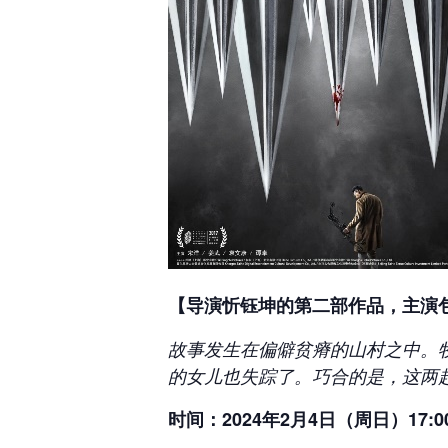
【导演忻钰坤的第二部作品，主演
故事发生在偏僻贫瘠的山村之中。
的女儿也失踪了。巧合的是，这两
时间
：
2024
年
2
月
4
日（周日）
17:0