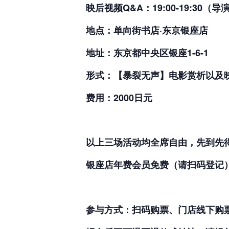
映后视频Q
&A
：1
9
:
00-19
:
30
（导
地点：
单向街书店
·东京银座店
地址：
东京都中央区银座1-6-1
形式：【暴裂无声】电影赏析以及
费用
：
2000
日元
以上三场活动均全席自由，先到先
银座店年费会员免费
（请扫码登记
参与方式：扫码购票、门店线下购