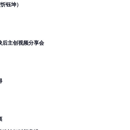
演忻钰坤）
映后主创视频分享会
得
）
票