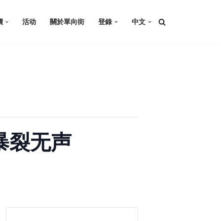
讀
活动
關於單向街
登錄
中文
—暴裂无声