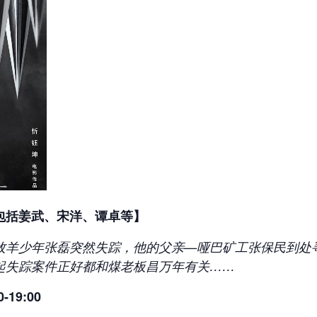
包括姜武、宋洋、谭卓等】
牧羊少年张磊突然失踪，他的父亲—哑巴矿工张保民到处
起失踪案件正好都和煤老板昌万年有关
…
…
0-19:00