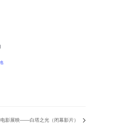
目
 地
】 华语电影展映——白塔之光（闭幕影片）