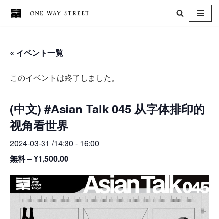
コ
ン
« イベント一覧
テ
ン
このイベントは終了しました。
ツ
へ
(中文) #Asian Talk 045 从字体排印的
ス
キ
视角看世界
ッ
2024-03-31 /14:30
-
16:00
プ
無料 – ¥1,500.00