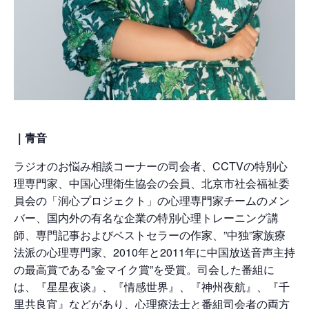
｜青音
ラジオのお悩み相談コーナーの司会者、CCTVの特別心
理専門家、中国心理衛生協会の会員、北京市社会福祉委
員会の「润心プロジェクト」の心理専門家チームのメン
バー、国内外の有名な企業の特別心理トレーニング講
師、専門記事およびベストセラーの作家、”中独”家族療
法派の心理専門家、2010年と2011年に中国放送音声主持
の最高賞である”金マイク賞”を受賞。司会した番組に
は、『星星夜谈』、『情感世界』、『神州夜航』、『千
里共良宵』などがあり、心理療法士と番組司会者の両方