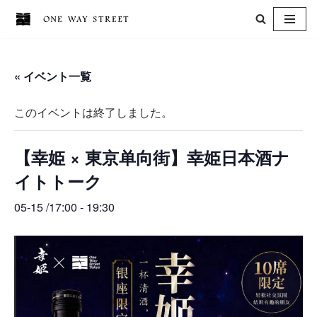
コ
ン
« イベント一覧
テ
ン
このイベントは終了しました。
ツ
へ
【幸姫 × 東京单向街】幸姫日本酒ナ
ス
キ
イトトーク
ッ
05-15 /17:00
-
19:30
プ