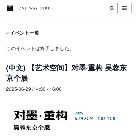
コ
ン
« イベント一覧
テ
ン
このイベントは終了しました。
ツ
へ
(中文) 【艺术空间】对墨·重构 吴蓉东
ス
キ
京个展
ッ
2025-06-29 /14:30
-
16:00
プ