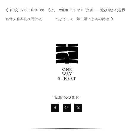
(中文) Asian Talk 166 东京
Asian Talk 167 京劇――煌びやかな世界
的华人作家们在写什么
へようこそ 第二講：京劇の特徴
Tel:03-6263-0116