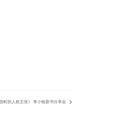
政治家 歌舞伎町的人权主张》 李小牧新书分享会