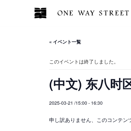
コ
ン
テ
ン
« イベント一覧
ツ
へ
このイベントは終了しました。
ス
キ
(中文) 东八
ッ
プ
2025-03-21 /15:00
-
16:30
申し訳ありません、このコンテ