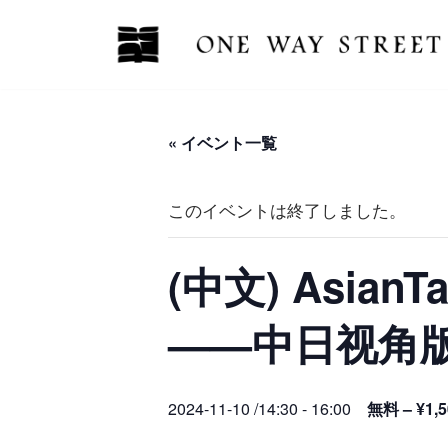
コ
ン
テ
ン
« イベント一覧
ツ
へ
このイベントは終了しました。
ス
キ
(中文) Asia
ッ
プ
——中日视角版
2024-11-10 /14:30
-
16:00
無料 – ¥1,5