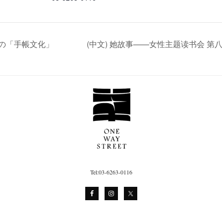
本独自の「手帳文化」
(中文) 她故事——女性主题读书会 
Tel:03-6263-0116