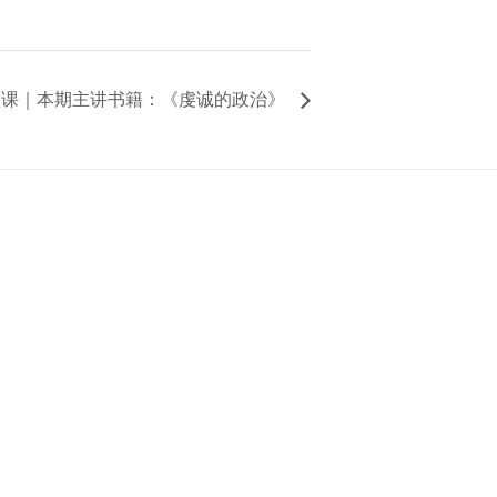
第八课｜本期主讲书籍：《虔诚的政治》