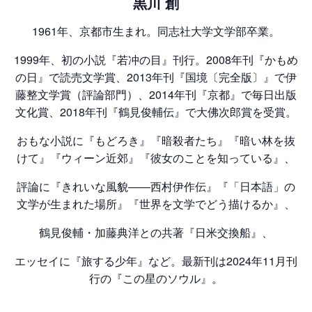
黒川 創
1961年、京都市生まれ。同志社大学文学部卒業。
1999年、初の小説『若冲の目』刊行。2008年刊『かもめ
の日』で読売文学賞、2013年刊『国境〔完全版〕』で伊
藤整文学賞（評論部門）、2014年刊『京都』で毎日出版
文化賞、2018年刊『鶴見俊輔伝』で大佛次郎賞を受賞。
おもな小説に『もどろき』『暗殺者たち』『暗い林を抜
けて』『ウィーン近郊』『彼女のことを知っている』、
評論に『きれいな風貌――西村伊作伝』『「日本語」の
文学が生まれた場所』『世界を文学でどう描けるか』、
鶴見俊輔・加藤典洋との共著『日米交換船』、
エッセイに『旅する少年』など。最新刊は2024年11月刊
行の『この星のソウル』。