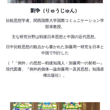
劉争（りゅうじゅん）
比較思想学者。関西国際大学国際コミュニケーション学
部准教授。
主な研究分野は戦後日本思想と中国の近代思想。
日中比較思想の観点から書かれた加藤周一研究を日本と
中国で刊行した
（『「例外」の思想―戦後知識人・加藤周一の射程―』
現代図書、『例外的個体―論加藤周一及其思想』知識産
権出版社）。