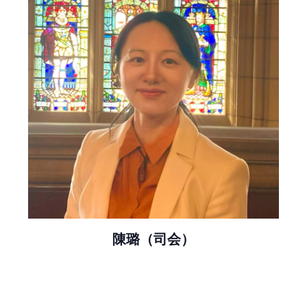
陳璐（司会）