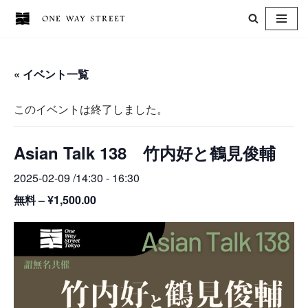
コ
ン
« イベント一覧
テ
ン
このイベントは終了しました。
ツ
へ
Asian Talk 138 竹内好と鶴見俊輔
ス
キ
2025-02-09 /14:30
-
16:30
ッ
無料 – ¥1,500.00
プ