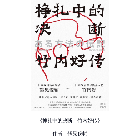
《挣扎中的决断：竹内好传》
作者：鶴見俊輔