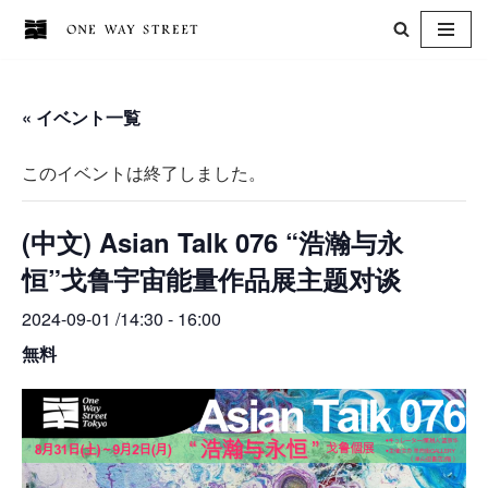
コ
ン
« イベント一覧
テ
ン
このイベントは終了しました。
ツ
へ
(中文) Asian Talk 076 “浩瀚与永
ス
キ
恒”戈鲁宇宙能量作品展主题对谈
ッ
2024-09-01 /14:30
-
16:00
プ
無料