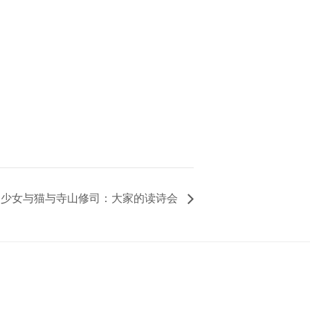
lk 014 少女与猫与寺山修司：大家的读诗会