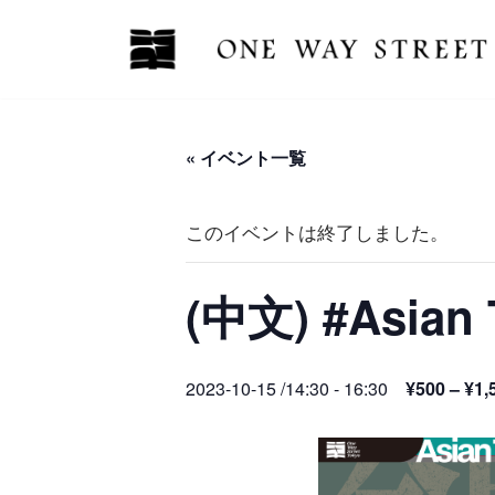
コ
ン
テ
ン
« イベント一覧
ツ
へ
このイベントは終了しました。
ス
キ
(中文) #Asi
ッ
プ
2023-10-15 /14:30
-
16:30
¥500 – ¥1,