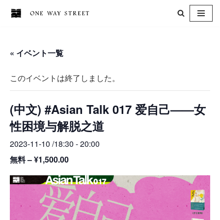
コ
ン
« イベント一覧
テ
ン
このイベントは終了しました。
ツ
へ
(中文) #Asian Talk 017 爱自己——女
ス
キ
性困境与解脱之道
ッ
2023-11-10 /18:30
-
20:00
プ
無料 – ¥1,500.00