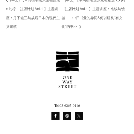
x 刘柠 – 驻店计划 Vol.1 】主题讲
– 驻店计划 Vol.1 】主题讲座：比较与镜
座：丹下健三与战后日本的现代主
鉴——中日书业的异同&何以建构“有文
义建筑
化”的书业
Tel:03-6263-0116